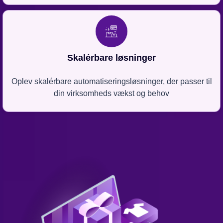
Skalérbare løsninger
Oplev skalérbare automatiseringsløsninger, der passer til
din virksomheds vækst og behov