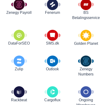
Zenegy Payroll
Fenerum
BS
Betalingsservice
DataForSEO
SMS.dk
Golden Planet
Zulip
Outlook
Zenegy
Numbers
Rackbeat
Cargoflux
Ongoing