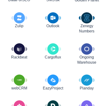
Golden Planet
Zulip
Outlook
Zenegy
Numbers
Rackbeat
Cargoflux
Ongoing
Warehouse
webCRM
EazyProject
Planday