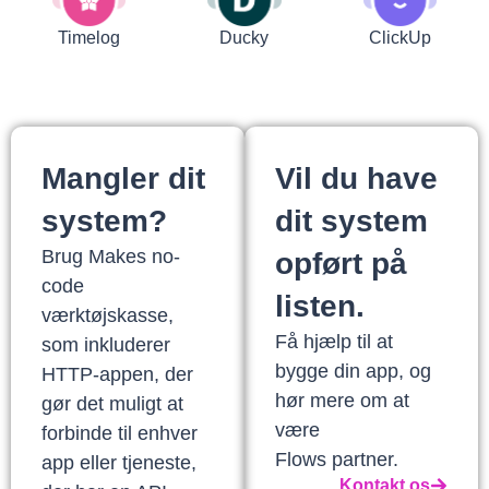
Timelog
Ducky
ClickUp
Mangler dit
Vil du have
system?
dit system
Brug Makes no-
opført på
code
listen.
værktøjskasse,
Få hjælp til at
som inkluderer
bygge din app, og
HTTP-appen, der
hør mere om at
gør det muligt at
være
forbinde til enhver
Flows partner.
app eller tjeneste,
Kontakt os