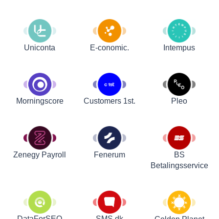
Uniconta
E-conomic.
Intempus
Customers 1st.
Pleo
Morningscore
Zenegy Payroll
Fenerum
BS
Betalingsservice
DataForSEO
SMS.dk