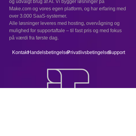
og udvalgt brug af AI. Vi bygger løsninger på
Make.com og vores egen platform, og har erfaring med
over 3.000 SaaS-systemer.
Alle løsninger leveres med hosting, overvågning og
mulighed for supportaftale – til fast pris og med fokus
på værdi fra første dag.
Kontakt
Handelsbetingelser
Privatlivsbetingelser
Support
© 2025. Alle rettigheder forbeholdes.