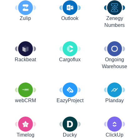
Zulip
Outlook
Zenegy
Numbers
Rackbeat
Cargoflux
Ongoing
Warehouse
webCRM
EazyProject
Planday
Timelog
Ducky
ClickUp