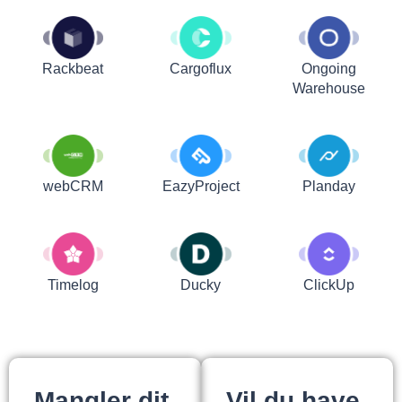
Rackbeat
Cargoflux
Ongoing
Warehouse
webCRM
EazyProject
Planday
Timelog
Ducky
ClickUp
Mangler dit
Vil du have