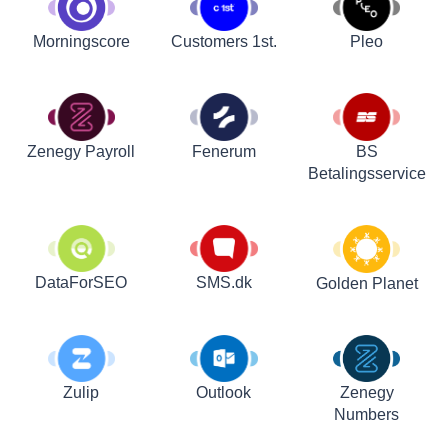
Customers 1st.
Pleo
Morningscore
Zenegy Payroll
Fenerum
BS
Betalingsservice
DataForSEO
SMS.dk
Golden Planet
Zulip
Outlook
Zenegy
Numbers