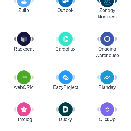
Zulip
Outlook
Zenegy
Numbers
Rackbeat
Cargoflux
Ongoing
Warehouse
webCRM
EazyProject
Planday
Timelog
Ducky
ClickUp