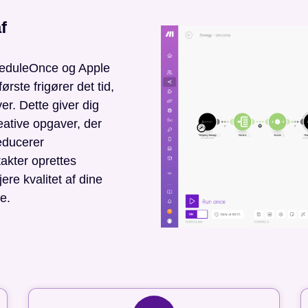
f
heduleOnce og Apple
ørste frigører det tid,
er. Dette giver dig
eative opgaver, der
educerer
takter oprettes
ere kvalitet af dine
e.