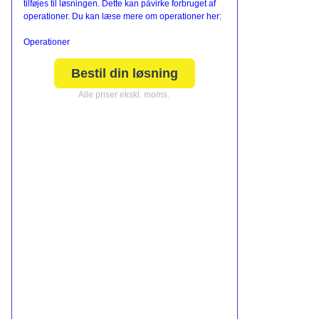
tilføjes til løsningen. Dette kan påvirke forbruget af
operationer. Du kan læse mere om operationer her:
Operationer
Bestil din løsning
Alle priser ekskl. moms.