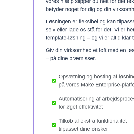
vores hjælp slipper du helt for det te
betyder noget for dig og din virksom
Løsningen er fleksibel og kan tilpas
selv eller lade os stå for det. Vi er h
template-løsning – og vi er altid klar t
Giv din virksomhed et løft med en løs
– på dine præmisser.
Opsætning og hosting af løsnin
på vores Make Enterprise-platf
Automatisering af arbejdsproce
for øget effektivitet
Tilkøb af ekstra funktionalitet
tilpasset dine ønsker​