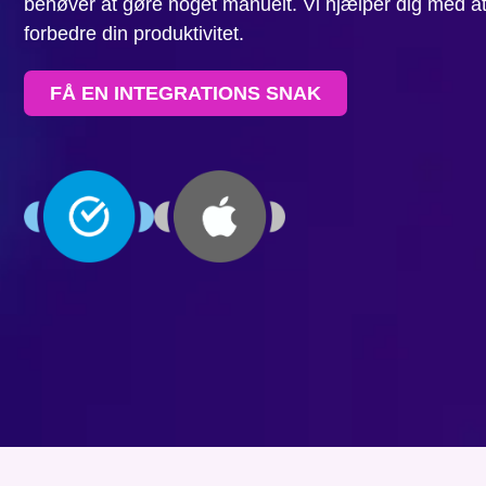
behøver at gøre noget manuelt. Vi hjælper dig med a
forbedre din produktivitet.
FÅ EN INTEGRATIONS SNAK