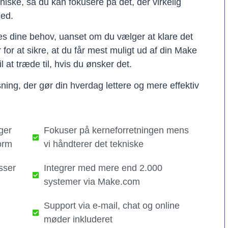
kniske, så du kan fokusere på det, der virkelig
hed.
ses dine behov, uanset om du vælger at klare det
er for at sikre, at du får mest muligt ud af din Make
il at træde til, hvis du ønsker det.
ning, der gør din hverdag lettere og mere effektiv
ger
Fokuser på kerneforretningen mens
orm
vi håndterer det tekniske​
sser
Integrer med mere end 2.000
systemer via Make.com
Support via e-mail, chat og online
møder inkluderet