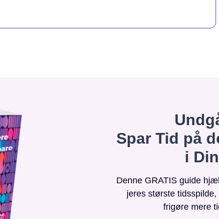
Undgå
Spar Tid på d
i Di
Denne GRATIS guide hjælpe
jeres største tidsspilde
frigøre mere t