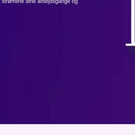
t strømline dine arbejdsgange og