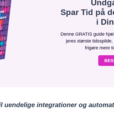
Undgå
Spar Tid på d
i Di
Denne GRATIS guide hjælpe
jeres største tidsspilde
frigøre mere t
BES
il uendelige integrationer og automat