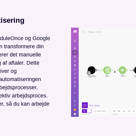
isering
heduleOnce og Google
n transformere din
cerer det manuelle
 af aftaler. Dette
tiver og
automatiseringen
rbejdsprocesser,
fektiv arbejdsproces.
er, så du kan arbejde