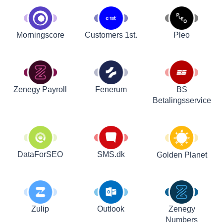
Customers 1st.
Pleo
Morningscore
Zenegy Payroll
Fenerum
BS
Betalingsservice
DataForSEO
SMS.dk
Golden Planet
Zulip
Outlook
Zenegy
Numbers