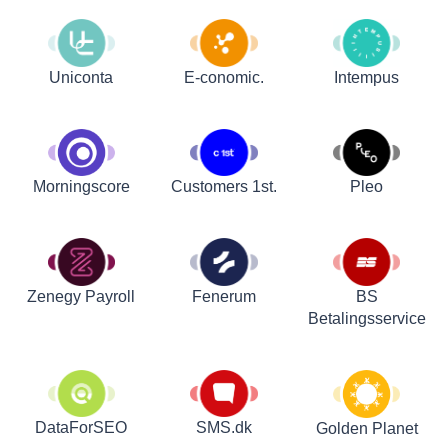
Uniconta
E-conomic.
Intempus
Customers 1st.
Pleo
Morningscore
Zenegy Payroll
Fenerum
BS
Betalingsservice
DataForSEO
SMS.dk
Golden Planet