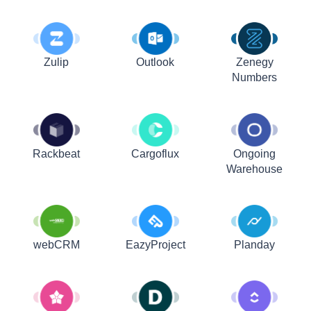
Zulip
Outlook
Zenegy
Numbers
Rackbeat
Cargoflux
Ongoing
Warehouse
webCRM
EazyProject
Planday