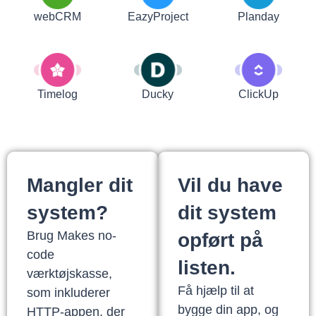
webCRM
EazyProject
Planday
Timelog
Ducky
ClickUp
Mangler dit
Vil du have
system?
dit system
Brug Makes no-
opført på
code
listen.
værktøjskasse,
Få hjælp til at
som inkluderer
bygge din app, og
HTTP-appen, der