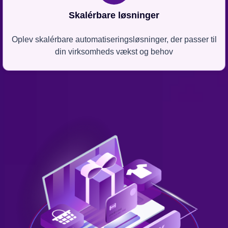
Skalérbare løsninger
Oplev skalérbare automatiseringsløsninger, der passer til
din virksomheds vækst og behov