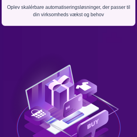
Oplev skalérbare automatiseringsløsninger, der passer til
din virksomheds vækst og behov