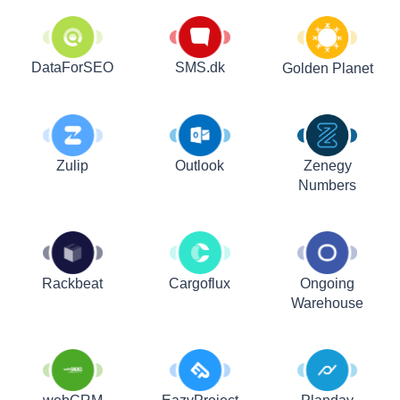
DataForSEO
SMS.dk
Golden Planet
Zulip
Outlook
Zenegy
Numbers
Rackbeat
Cargoflux
Ongoing
Warehouse