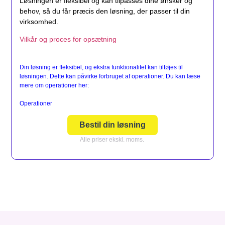
Løsningen er fleksibel og kan tilpasses dine ønsker og
behov, så du får præcis den løsning, der passer til din
virksomhed.
Vilkår og proces for opsætning
Din løsning er fleksibel, og ekstra funktionalitet kan tilføjes til
løsningen. Dette kan påvirke forbruget af operationer. Du kan læse
mere om operationer her:
Operationer
Bestil din løsning
Alle priser ekskl. moms.