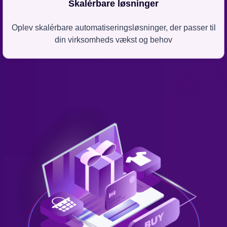
Skalérbare løsninger
Oplev skalérbare automatiseringsløsninger, der passer til
din virksomheds vækst og behov