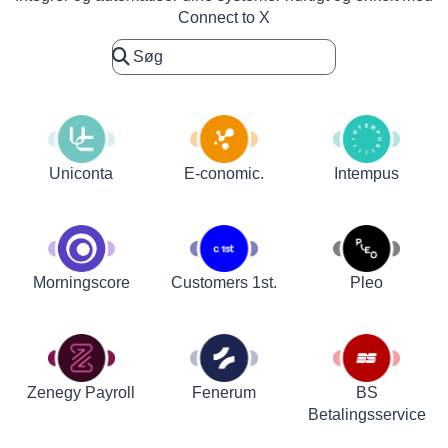
Connect to X
Uniconta
E-conomic.
Intempus
Customers 1st.
Pleo
Morningscore
Zenegy Payroll
Fenerum
BS
Betalingsservice