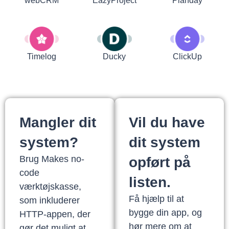
webCRM
EazyProject
Planday
Timelog
Ducky
ClickUp
Mangler dit
Vil du have
system?
dit system
Brug Makes no-
opført på
code
listen.
værktøjskasse,
Få hjælp til at
som inkluderer
bygge din app, og
HTTP-appen, der
hør mere om at
gør det muligt at