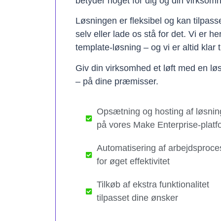
betyder noget for dig og din virksom
Løsningen er fleksibel og kan tilpas
selv eller lade os stå for det. Vi er h
template-løsning – og vi er altid klar t
Giv din virksomhed et løft med en løs
– på dine præmisser.
Opsætning og hosting af løsnin
på vores Make Enterprise-platf
Automatisering af arbejdsproce
for øget effektivitet
Tilkøb af ekstra funktionalitet
tilpasset dine ønsker​