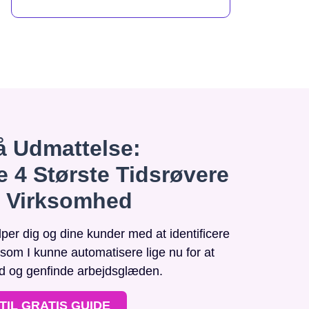
 Udmattelse:
e 4 Største Tidsrøvere
n Virksomhed
r dig og dine kunder med at identificere
, som I kunne automatisere lige nu for at
id og genfinde arbejdsglæden.
TIL GRATIS GUIDE