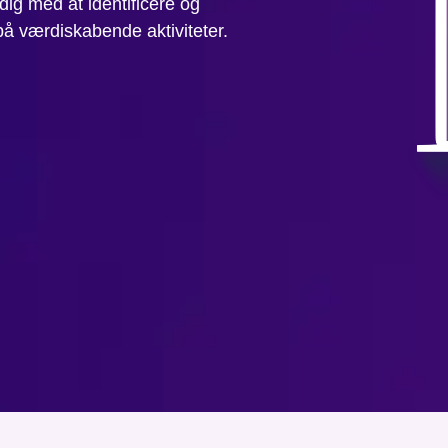
dig med at identificere og
å værdiskabende aktiviteter.