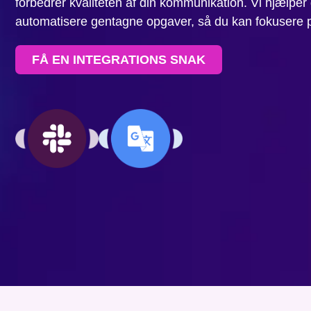
forbedrer kvaliteten af din kommunikation. Vi hjælper 
automatisere gentagne opgaver, så du kan fokusere p
FÅ EN INTEGRATIONS SNAK