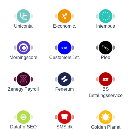
Uniconta
E-conomic.
Intempus
Customers 1st.
Pleo
Morningscore
Zenegy Payroll
Fenerum
BS
Betalingsservice
DataForSEO
SMS.dk
Golden Planet