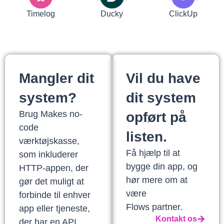
Timelog
Ducky
ClickUp
Mangler dit
Vil du have
system?
dit system
Brug Makes no-
opført på
code
listen.
værktøjskasse,
Få hjælp til at
som inkluderer
bygge din app, og
HTTP-appen, der
hør mere om at
gør det muligt at
være
forbinde til enhver
Flows partner.
app eller tjeneste,
Kontakt os
der har en API.