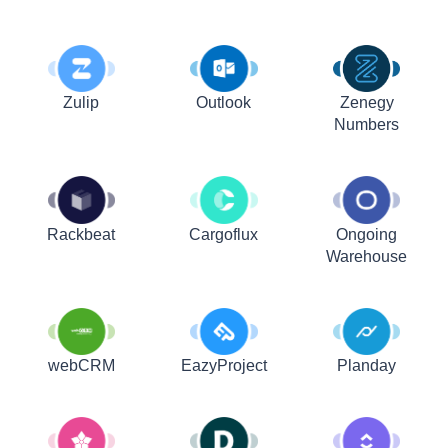
Zulip
Outlook
Zenegy
Numbers
Rackbeat
Cargoflux
Ongoing
Warehouse
webCRM
EazyProject
Planday