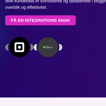
dine kundedata er konsistente og opdaterede i begge 
overblik og effektivitet.
FÅ EN INTEGRATIONS SNAK