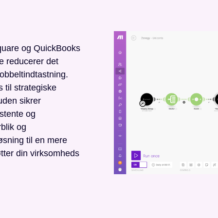
Square og QuickBooks
te reducerer det
obbeltindtastning.
 til strategiske
uden sikrer
stente og
rblik og
øsning til en mere
øtter din virksomheds