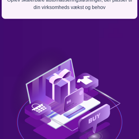
din virksomheds vækst og behov