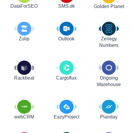
DataForSEO
SMS.dk
Golden Planet
Zulip
Outlook
Zenegy
Numbers
Rackbeat
Cargoflux
Ongoing
Warehouse
webCRM
EazyProject
Planday