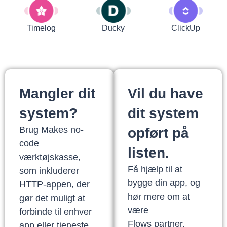
Timelog
Ducky
ClickUp
Mangler dit
Vil du have
system?
dit system
Brug Makes no-
opført på
code
listen.
værktøjskasse,
Få hjælp til at
som inkluderer
bygge din app, og
HTTP-appen, der
hør mere om at
gør det muligt at
være
forbinde til enhver
Flows partner.
app eller tjeneste,