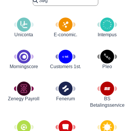
Uniconta
E-conomic.
Intempus
Customers 1st.
Pleo
Morningscore
Zenegy Payroll
Fenerum
BS
Betalingsservice