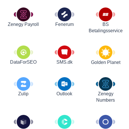
Zenegy Payroll
Fenerum
BS
Betalingsservice
DataForSEO
SMS.dk
Golden Planet
Zulip
Outlook
Zenegy
Numbers