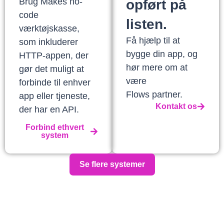
Brug Makes no-
opført på
code
listen.
værktøjskasse,
Få hjælp til at
som inkluderer
bygge din app, og
HTTP-appen, der
hør mere om at
gør det muligt at
være
forbinde til enhver
Flows partner.
app eller tjeneste,
Kontakt os
der har en API.
Forbind ethvert
system
Se flere systemer