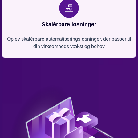
Skalérbare løsninger
Oplev skalérbare automatiseringsløsninger, der passer til
din virksomheds vækst og behov