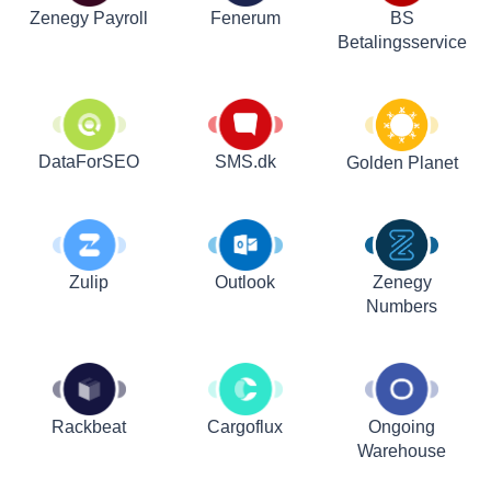
Zenegy Payroll
Fenerum
BS
Betalingsservice
DataForSEO
SMS.dk
Golden Planet
Zulip
Outlook
Zenegy
Numbers
Rackbeat
Cargoflux
Ongoing
Warehouse