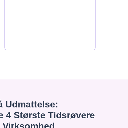
 Udmattelse:
e 4 Største Tidsrøvere
n Virksomhed