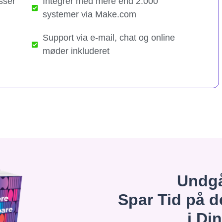
sser
Integrer med mere end 2.000
systemer via Make.com
Support via e-mail, chat og online
møder inkluderet
Undgå
Spar Tid på d
i Di