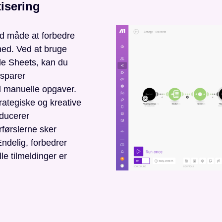
isering
ld måde at forbedre
mhed. Ved at bruge
le Sheets, kan du
 sparer
til manuelle opgaver.
rategiske og kreative
educerer
rførslerne sker
ndelig, forbedrer
le tilmeldinger er