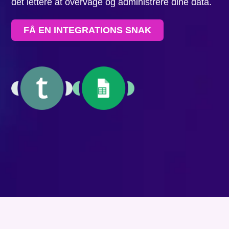
det lettere at overvåge og administrere dine data.
FÅ EN INTEGRATIONS SNAK