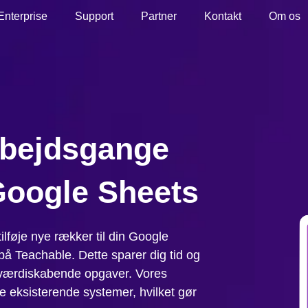
Enterprise
Support
Partner
Kontakt
Om os
rbejdsgange
Google Sheets
føje nye rækker til din Google
på Teachable. Dette sparer dig tid og
e værdiskabende opgaver. Vores
ne eksisterende systemer, hvilket gør