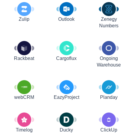
Zulip
Outlook
Zenegy
Numbers
Rackbeat
Cargoflux
Ongoing
Warehouse
webCRM
EazyProject
Planday
Timelog
Ducky
ClickUp