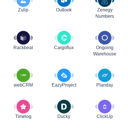
Zulip
Outlook
Zenegy
Numbers
Rackbeat
Cargoflux
Ongoing
Warehouse
webCRM
EazyProject
Planday
Timelog
Ducky
ClickUp