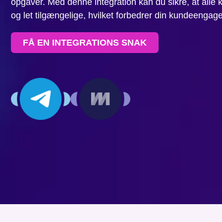
opgaver. Med denne integration kan du sikre, at alle
og let tilgængelige, hvilket forbedrer din kundeengag
FÅ EN INTEGRATIONS SNAK