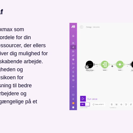
f
Mixmax som
ordele for din
essourcer, der ellers
iver dig mulighed for
diskabende arbejde.
gheden og
isikoen for
ning til bedre
bejdere og
ilgængelige på et