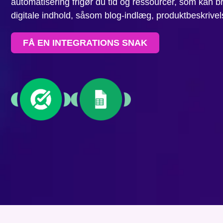
automatisering frigør du tid og ressourcer, som kan bru
digitale indhold, såsom blog-indlæg, produktbeskrive
FÅ EN INTEGRATIONS SNAK