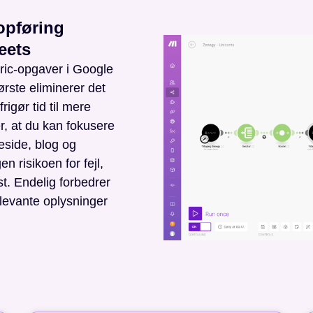
opføring
eets
tric-opgaver i Google
ørste eliminerer det
igør tid til mere
r, at du kan fokusere
eside, blog og
 risikoen for fejl,
t. Endelig forbedrer
elevante oplysninger