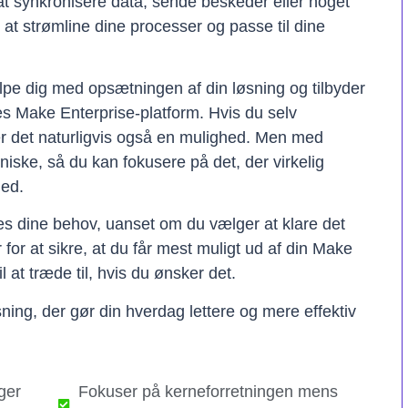
t synkronisere data, sende beskeder eller noget
il at strømline dine processer og passe til dine
lpe dig med opsætningen af din løsning og tilbyder
res Make Enterprise-platform. Hvis du selv
er det naturligvis også en mulighed. Men med
kniske, så du kan fokusere på det, der virkelig
hed.
ses dine behov, uanset om du vælger at klare det
er for at sikre, at du får mest muligt ud af din Make
il at træde til, hvis du ønsker det.
ning, der gør din hverdag lettere og mere effektiv
ger
Fokuser på kerneforretningen mens