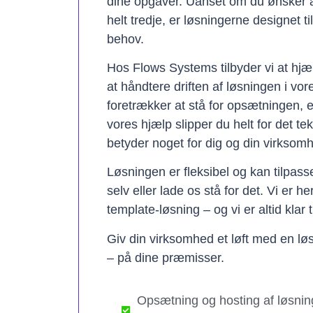
dine opgaver. Uanset om du ønsker a
helt tredje, er løsningerne designet t
behov.
Hos Flows Systems tilbyder vi at hjæ
at håndtere driften af løsningen i vo
foretrækker at stå for opsætningen, 
vores hjælp slipper du helt for det te
betyder noget for dig og din virksom
Løsningen er fleksibel og kan tilpas
selv eller lade os stå for det. Vi er h
template-løsning – og vi er altid klar t
Giv din virksomhed et løft med en løs
– på dine præmisser.
Opsætning og hosting af løsnin