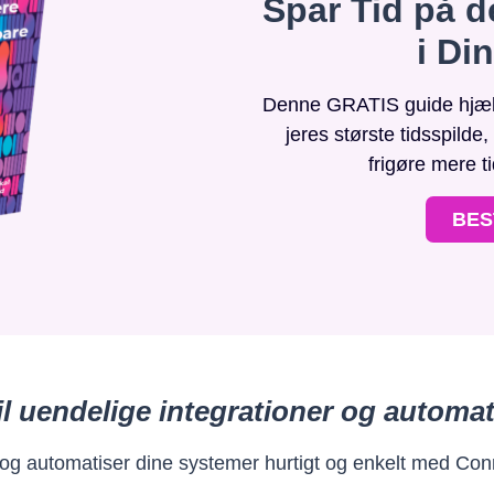
Spar Tid på d
i Di
Denne GRATIS guide hjælpe
jeres største tidsspilde
frigøre mere t
BES
il uendelige integrationer og automat
 og automatiser dine systemer hurtigt og enkelt med Con