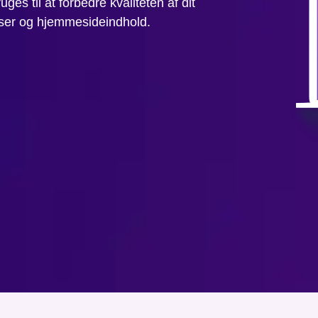
ges til at forbedre kvaliteten af dit
lser og hjemmesideindhold.