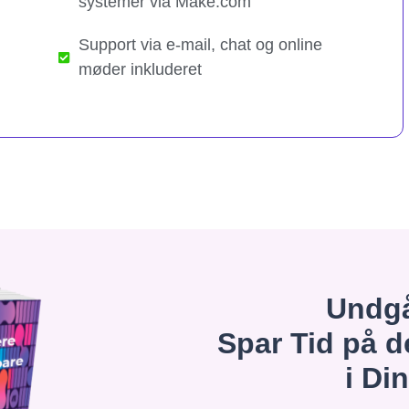
systemer via Make.com
Support via e-mail, chat og online
møder inkluderet
Undgå
Spar Tid på d
i Di