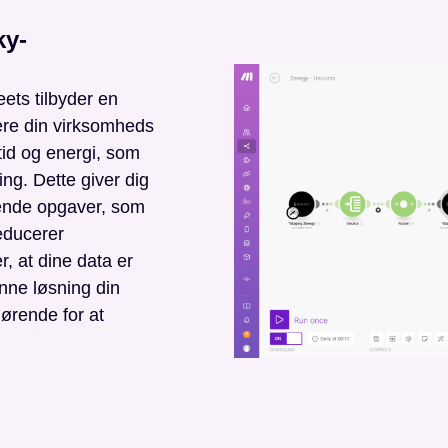
ky-
ets tilbyder en
ere din virksomheds
tid og energi, som
ing. Dette giver dig
ende opgaver, som
educerer
er, at dine data er
nne løsning din
ørende for at