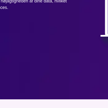
 nøjagtigheden af dine data, hvilket
oces.