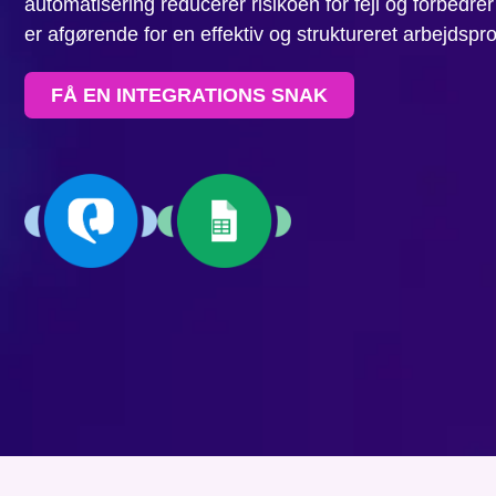
automatisering reducerer risikoen for fejl og forbedrer
er afgørende for en effektiv og struktureret arbejdspr
FÅ EN INTEGRATIONS SNAK