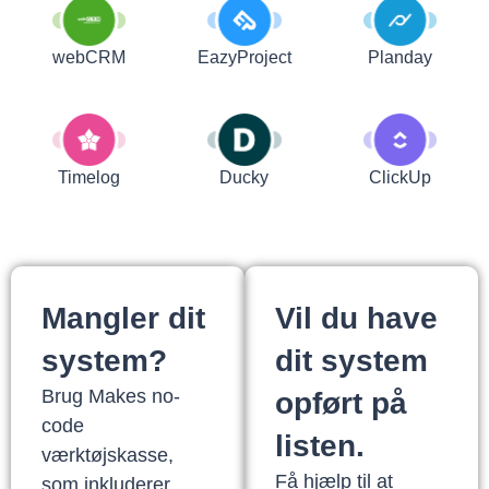
webCRM
EazyProject
Planday
Timelog
Ducky
ClickUp
Mangler dit
Vil du have
system?
dit system
Brug Makes no-
opført på
code
listen.
værktøjskasse,
Få hjælp til at
som inkluderer