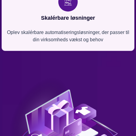
Skalérbare løsninger
Oplev skalérbare automatiseringsløsninger, der passer til
din virksomheds vækst og behov