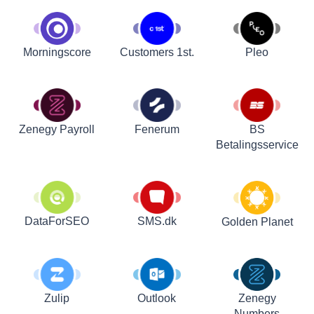
Customers 1st.
Pleo
Morningscore
Zenegy Payroll
Fenerum
BS
Betalingsservice
DataForSEO
SMS.dk
Golden Planet
Zulip
Outlook
Zenegy
Numbers