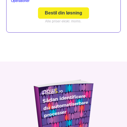
Operationer
Bestil din løsning
Alle priser ekskl. moms.