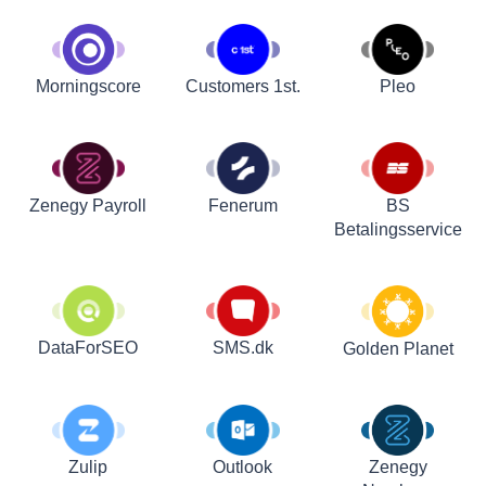
Customers 1st.
Pleo
Morningscore
Zenegy Payroll
Fenerum
BS
Betalingsservice
DataForSEO
SMS.dk
Golden Planet
Zulip
Outlook
Zenegy