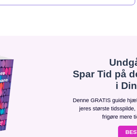
Undgå
Spar Tid på d
i Di
Denne GRATIS guide hjælpe
jeres største tidsspilde
frigøre mere t
BES