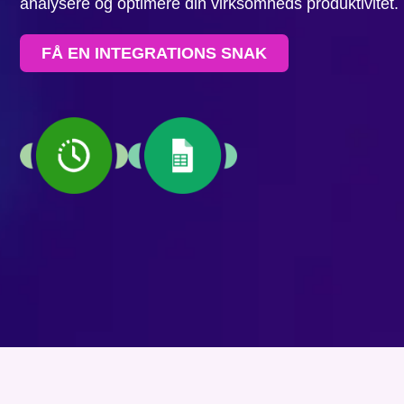
analysere og optimere din virksomheds produktivitet.
FÅ EN INTEGRATIONS SNAK