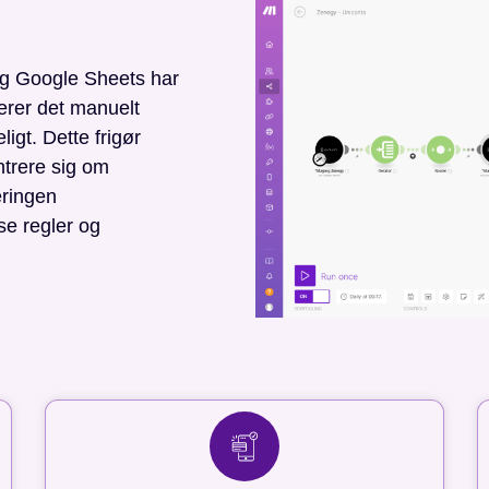
og Google Sheets har
nerer det manuelt
ligt. Dette frigør
trere sig om
eringen
se regler og