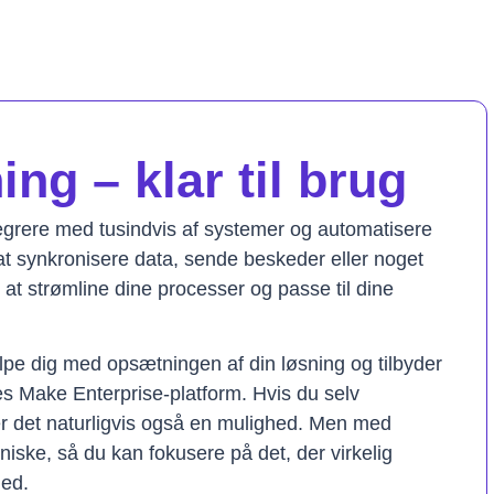
ng – klar til brug
tegrere med tusindvis af systemer og automatisere
t synkronisere data, sende beskeder eller noget
il at strømline dine processer og passe til dine
lpe dig med opsætningen af din løsning og tilbyder
res Make Enterprise-platform. Hvis du selv
er det naturligvis også en mulighed. Men med
kniske, så du kan fokusere på det, der virkelig
hed.