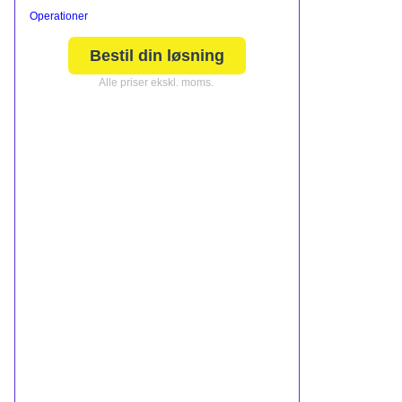
Operationer
Bestil din løsning
Alle priser ekskl. moms.