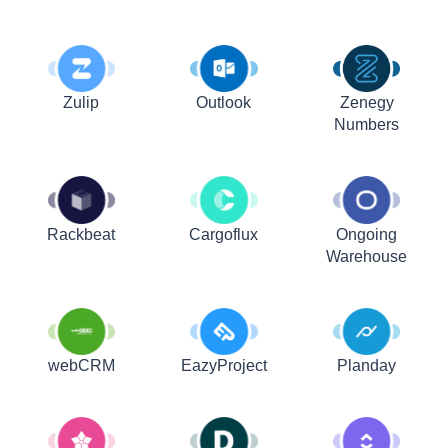
Zulip
Outlook
Zenegy
Numbers
Rackbeat
Cargoflux
Ongoing
Warehouse
webCRM
EazyProject
Planday