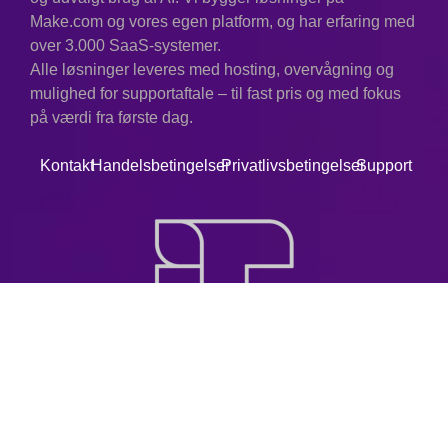
Make.com og vores egen platform, og har erfaring med
over 3.000 SaaS-systemer.
Alle løsninger leveres med hosting, overvågning og
mulighed for supportaftale – til fast pris og med fokus
på værdi fra første dag.
Kontakt
Handelsbetingelser
Privatlivsbetingelser
Support
© 2025. Alle rettigheder forbeholdes.