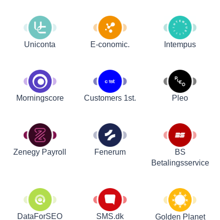
Uniconta
E-conomic.
Intempus
Customers 1st.
Pleo
Morningscore
Zenegy Payroll
Fenerum
BS
Betalingsservice
DataForSEO
SMS.dk
Golden Planet