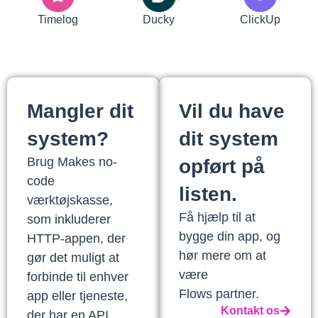
Timelog
Ducky
ClickUp
Mangler dit
Vil du have
system?
dit system
Brug Makes no-
opført på
code
listen.
værktøjskasse,
Få hjælp til at
som inkluderer
bygge din app, og
HTTP-appen, der
hør mere om at
gør det muligt at
være
forbinde til enhver
Flows partner.
app eller tjeneste,
Kontakt os
der har en API.