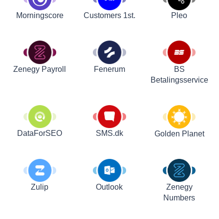
Customers 1st.
Pleo
Morningscore
Zenegy Payroll
Fenerum
BS
Betalingsservice
DataForSEO
SMS.dk
Golden Planet
Zulip
Outlook
Zenegy
Numbers