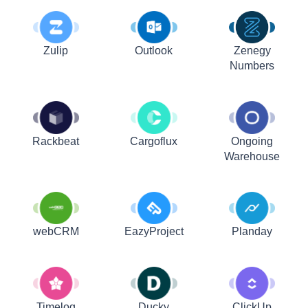
Zulip
Outlook
Zenegy
Numbers
Rackbeat
Cargoflux
Ongoing
Warehouse
webCRM
EazyProject
Planday
Timelog
Ducky
ClickUp