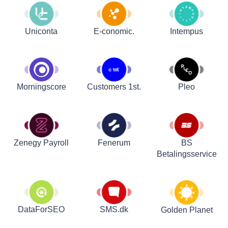
Uniconta
E-conomic.
Intempus
Customers 1st.
Pleo
Morningscore
Zenegy Payroll
Fenerum
BS
Betalingsservice
DataForSEO
SMS.dk
Golden Planet