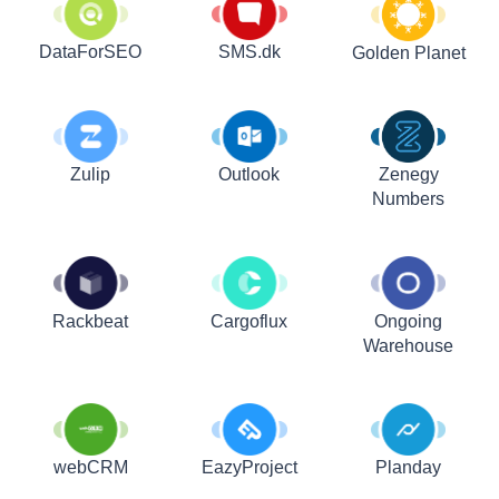
DataForSEO
SMS.dk
Golden Planet
Zulip
Outlook
Zenegy
Numbers
Rackbeat
Cargoflux
Ongoing
Warehouse
webCRM
EazyProject
Planday