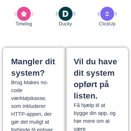
Timelog
Ducky
ClickUp
Mangler dit
Vil du have
system?
dit system
Brug Makes no-
opført på
code
listen.
værktøjskasse,
Få hjælp til at
som inkluderer
bygge din app, og
HTTP-appen, der
hør mere om at
gør det muligt at
være
forbinde til enhver