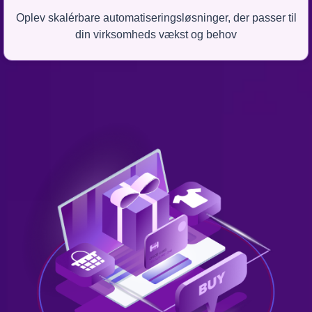
Oplev skalérbare automatiseringsløsninger, der passer til
din virksomheds vækst og behov