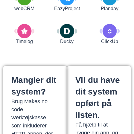
webCRM
EazyProject
Planday
Timelog
Ducky
ClickUp
Mangler dit
Vil du have
system?
dit system
Brug Makes no-
opført på
code
listen.
værktøjskasse,
Få hjælp til at
som inkluderer
bygge din app, og
HTTP-appen, der