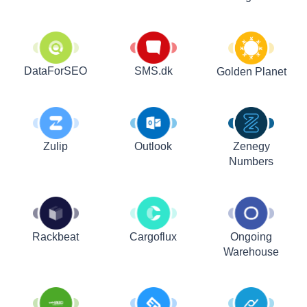
DataForSEO
SMS.dk
Golden Planet
Zulip
Outlook
Zenegy
Numbers
Rackbeat
Cargoflux
Ongoing
Warehouse