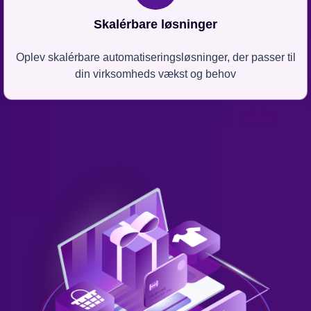
Skalérbare løsninger
Oplev skalérbare automatiseringsløsninger, der passer til
din virksomheds vækst og behov