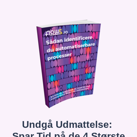
Undgå Udmattelse:
Spar Tid på de 4 Største