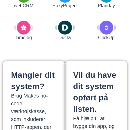
webCRM
EazyProject
Planday
Timelog
Ducky
ClickUp
Mangler dit
Vil du have
system?
dit system
Brug Makes no-
opført på
code
listen.
værktøjskasse,
Få hjælp til at
som inkluderer
bygge din app, og
HTTP-appen, der