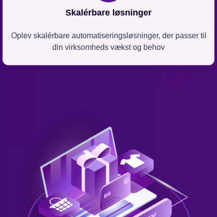
Skalérbare løsninger
Oplev skalérbare automatiseringsløsninger, der passer til
din virksomheds vækst og behov