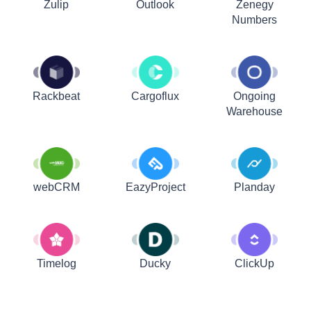
Zulip
Outlook
Zenegy
Numbers
Rackbeat
Cargoflux
Ongoing
Warehouse
webCRM
EazyProject
Planday
Timelog
Ducky
ClickUp