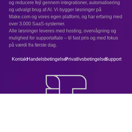
og reducere fejl gennem integrationer, automatisering
og udvalgt brug af AI. Vi bygger løsninger på
Make.com og vores egen platform, og har erfaring med
over 3.000 SaaS-systemer.
Alle løsninger leveres med hosting, overvågning og
mulighed for supportaftale – til fast pris og med fokus
på værdi fra første dag.
Kontakt
Handelsbetingelser
Privatlivsbetingelser
Support