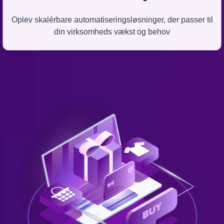
Oplev skalérbare automatiseringsløsninger, der passer til
din virksomheds vækst og behov