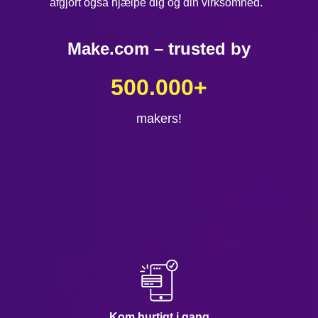
afgjort også hjælpe dig og din virksomhed.
Make.com – trusted by
500.000
+
makers!
Kom hurtigt i gang