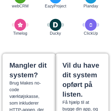
webCRM
EazyProject
Planday
Timelog
Ducky
ClickUp
Mangler dit
Vil du have
system?
dit system
Brug Makes no-
opført på
code
listen.
værktøjskasse,
Få hjælp til at
som inkluderer
bygge din app, og
HTTP-appen, der