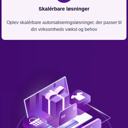
Skalérbare løsninger
Oplev skalérbare automatiseringsløsninger, der passer til
din virksomheds vækst og behov