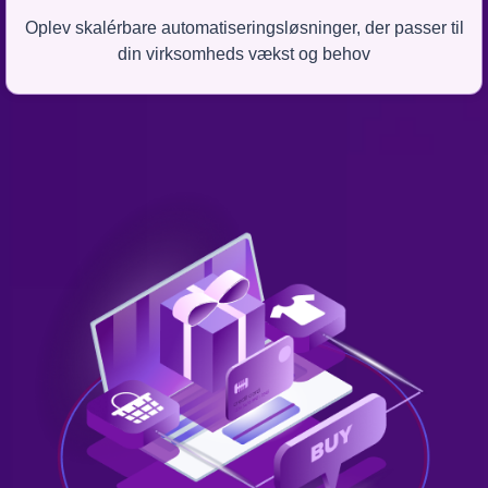
Oplev skalérbare automatiseringsløsninger, der passer til
din virksomheds vækst og behov