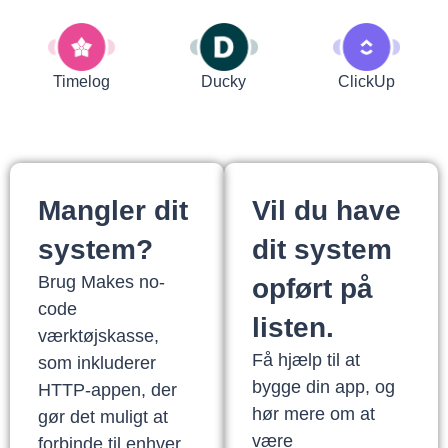
Timelog
Ducky
ClickUp
Mangler dit
Vil du have
system?
dit system
Brug Makes no-
opført på
code
listen.
værktøjskasse,
Få hjælp til at
som inkluderer
bygge din app, og
HTTP-appen, der
hør mere om at
gør det muligt at
være
forbinde til enhver