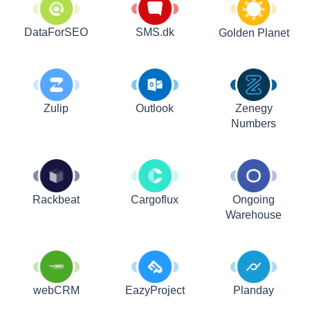
DataForSEO
SMS.dk
Golden Planet
Zulip
Outlook
Zenegy
Numbers
Rackbeat
Cargoflux
Ongoing
Warehouse
webCRM
EazyProject
Planday