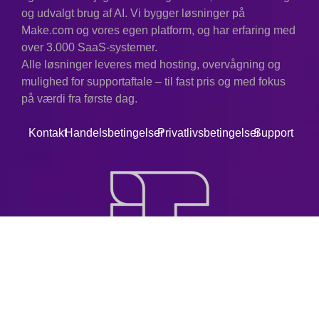
og udvalgt brug af AI. Vi bygger løsninger på
Make.com og vores egen platform, og har erfaring med
over 3.000 SaaS-systemer.
Alle løsninger leveres med hosting, overvågning og
mulighed for supportaftale – til fast pris og med fokus
på værdi fra første dag.
Kontakt
Handelsbetingelser
Privatlivsbetingelser
Support