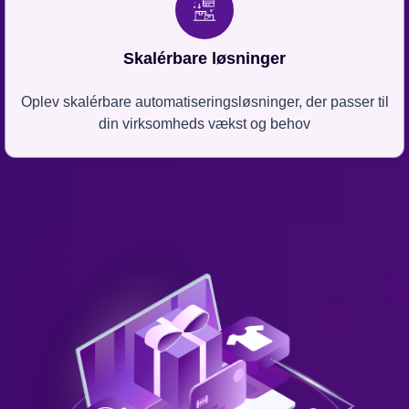
Skalérbare løsninger
Oplev skalérbare automatiseringsløsninger, der passer til
din virksomheds vækst og behov