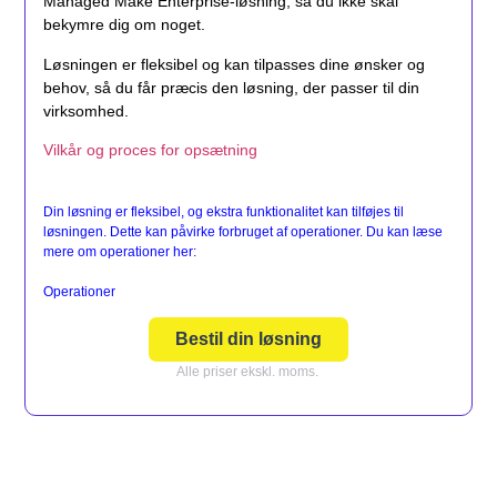
Managed Make Enterprise-løsning, så du ikke skal
bekymre dig om noget.
Løsningen er fleksibel og kan tilpasses dine ønsker og
behov, så du får præcis den løsning, der passer til din
virksomhed.
Vilkår og proces for opsætning
Din løsning er fleksibel, og ekstra funktionalitet kan tilføjes til
løsningen. Dette kan påvirke forbruget af operationer. Du kan læse
mere om operationer her:
Operationer
Bestil din løsning
Alle priser ekskl. moms.