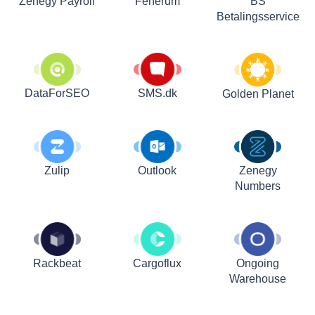
Zenegy Payroll
Fenerum
BS
Betalingsservice
DataForSEO
SMS.dk
Golden Planet
Zulip
Outlook
Zenegy
Numbers
Rackbeat
Cargoflux
Ongoing
Warehouse