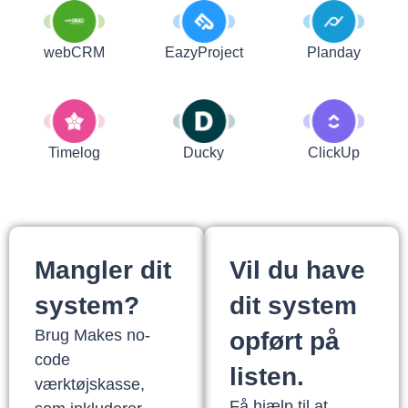
webCRM
EazyProject
Planday
Timelog
Ducky
ClickUp
Mangler dit
Vil du have
system?
dit system
Brug Makes no-
opført på
code
listen.
værktøjskasse,
Få hjælp til at