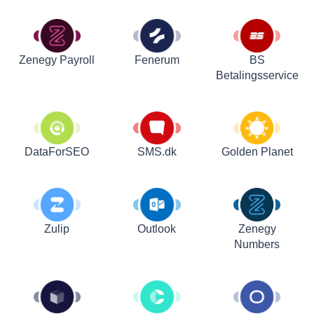
Zenegy Payroll
Fenerum
BS
Betalingsservice
DataForSEO
SMS.dk
Golden Planet
Zulip
Outlook
Zenegy
Numbers