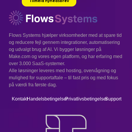
harmonizes systems and
lets humans focus on
creativity.”
–
Norbert Wiener,
Flows Systems hjælper virksomheder med at spare tid
"Cybernetics"
og reducere fejl gennem integrationer, automatisering
og udvalgt brug af AI. Vi bygger løsninger på
Kontekst:
Wiener var banebrydende
inden for tanken om automatiseringens
Make.com og vores egen platform, og har erfaring med
effekt på både mennesker og maskiner
over 3.000 SaaS-systemer.
og så dens potentiale som et middel til
Alle løsninger leveres med hosting, overvågning og
fremgang.
mulighed for supportaftale – til fast pris og med fokus
på værdi fra første dag.
Kontakt
Handelsbetingelser
Privatlivsbetingelser
Support