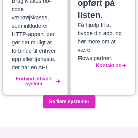
Brug Makes no-
opført på
code
listen.
værktøjskasse,
Få hjælp til at
som inkluderer
bygge din app, og
HTTP-appen, der
hør mere om at
gør det muligt at
være
forbinde til enhver
Flows partner.
app eller tjeneste,
Kontakt os
der har en API.
Forbind ethvert
system
Se flere systemer