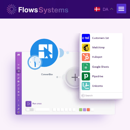
DA
ConvertBox