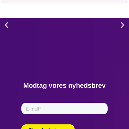
2. Marshall McLuhan
om teknologiens
rolle (1964)
“We shape our tools, and
Modtag vores nyhedsbrev
thereafter our tools shape
us. Automation transforms
our work and life, and it
allows us to adapt more
quickly. Integration